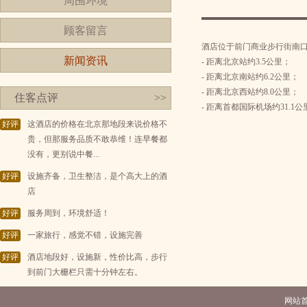
周围环境
顾客留言
酒店位于前门商业步行街南
新闻资讯
- 距离北京站约3.5公里；
- 距离北京南站约6.2公里；
- 距离北京西站约8.0公里；
住客点评
>>
- 距离首都国际机场约31.1公
好评
这酒店的价格在北京那地段来说价格不
贵，但那服务品质不敢恭维！连早餐都
没有，更别说中餐...
好评
设施齐备，卫生整洁，是个高大上的酒
店
好评
服务周到，环境舒适！
好评
一家旅行，感觉不错，设施完善
好评
酒店地段好，设施新，性价比高，步行
到前门大栅栏只需十分钟左右。
网站